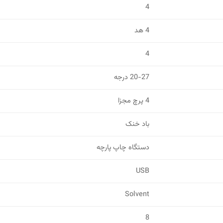
4
4 هد
4
20-27 درجه
4 پرچ مجزا
باد خنک
دستگاه چاپ پارچه
USB
Solvent
8