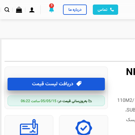
3
اعلانات
درباره ما
تماس
پ پارچه NRT-
دریافت لیست قیمت
110M2/ H 360 
📉 به‌روزرسانی قیمت در:
05/05/15 ساعت 06:22
*72 Dpi، 54M2/ H 720 * 720 Dpi، مرکب سابلیمیشن SUBLIMATION،
ن تک ریسک